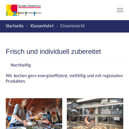
Zum Hauptinhalt springen
Sie sind hier:
Startseite
Klassenfahrt
Einzelansicht
Frisch und individuell zubereitet
Nachhaltig
Wir kochen gern energieeffizient, vielfältig und mit regionalen
Produkten.