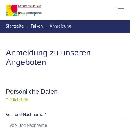
Zum Hauptinhalt springen
Sie sind hier:
Startseite
Falken
Anmeldung
Anmeldung zu unseren
Angeboten
Persönliche Daten
* Pflichtfeld
Vor- und Nachname
*