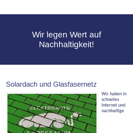
40
50
Wir legen Wert auf
60
Nachhaltigkeit!
70
80
90
Solardach und Glasfasernetz
Wir haben in
100
schnelles
Internet und
nachhaltige
1
10
120