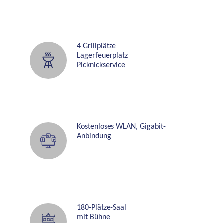
180
4 Grillplätze
190
Lagerfeuerplatz
Picknickservice
200
210
220
Kostenloses WLAN, Gigabit-
Anbindung
230
240
250
180-Plätze-Saal
mit Bühne