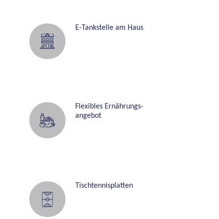
90
E-Tankstelle am Haus
100
1
10
120
Flexibles Ernährungs-
130
angebot
140
150
Tischtennisplatten
160
170