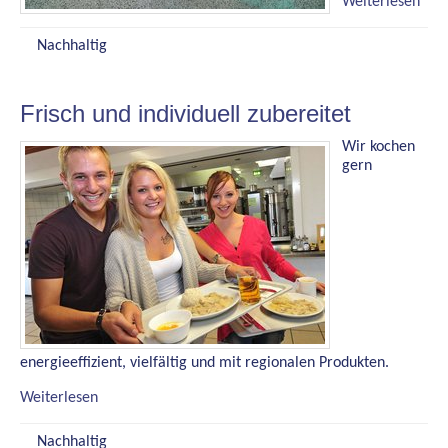
Weiterlesen
210
Nachhaltig
220
Frisch und individuell zubereitet
230
Wir kochen
gern
240
250
260
270
energieeffizient, vielfältig und mit regionalen Produkten.
Weiterlesen
280
Nachhaltig