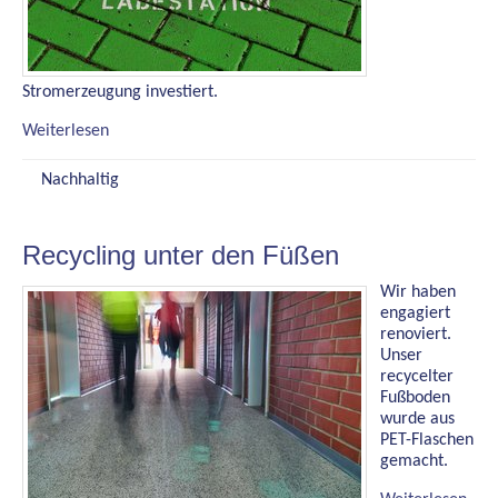
130
Stromerzeugung investiert.
140
Weiterlesen
150
Nachhaltig
160
Recycling unter den Füßen
170
Wir haben
engagiert
renoviert.
180
Unser
recycelter
Fußboden
190
wurde aus
PET-Flaschen
gemacht.
200